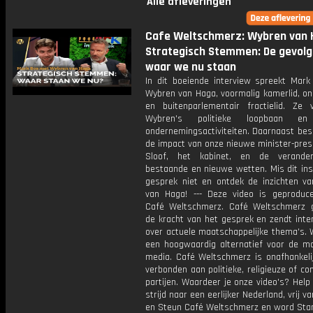
Alle afleveringen
Cafe Weltschmerz: Wybren van 
Strategisch Stemmen: De gevolg
waar we nu staan
In dit boeiende interview spreekt Mar
Wybren van Haga, voormalig kamerlid, o
en buitenparlementair fractielid. Ze 
Wybren's politieke loopbaan en
ondernemingsactiviteiten. Daarnaast bes
de impact van onze nieuwe minister-pres
Sloof, het kabinet, en de verander
bestaande en nieuwe wetten. Mis dit ins
gesprek niet en ontdek de inzichten v
van Haga! --- Deze video is geproduc
Café Weltschmerz. Café Weltschmerz g
de kracht van het gesprek en zendt inte
over actuele maatschappelijke thema's. 
een hoogwaardig alternatief voor de m
media. Café Weltschmerz is onafhankelij
verbonden aan politieke, religieuze of c
partijen. Waardeer je onze video's? Help
strijd naar een eerlijker Nederland, vrij v
en Steun Café Weltschmerz en word Sta