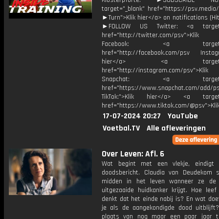
Klosterpforte. ►SUBSCRIBE 
target="_blank" href="https://psv.medi
►Turn">Klik hier</a> on notifications (Hit 
►FOLLOW US Twitter: <a target=
href="http://twitter.com/psv">Klik
Facebook: <a target="_
href="http://facebook.com/psv Instagr
hier</a> <a target="_
href="http://instagram.com/psv">Klik
Snapchat: <a target="_
href="https://www.snapchat.com/add/p
TikTok:">Klik hier</a> <a target=
href="https://www.tiktok.com/@psv">Klik
17-07-2024 20:27
YouTube
Voetbal.TV
Alle afleveringen
Over Leven: Afl. 6
Wat begint met een vlekje, eindigt
doodsbericht. Claudia van Deudekom 
midden in het leven wanneer ze de 
uitgezaaide huidkanker krijgt. Hoe leef
denkt dat het einde nabij is? En wat do
je als de aangekondigde dood uitblijft
plaats van nog maar een paar jaar 