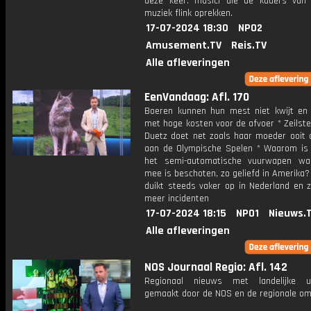
deze keer: musici die de kaders van 
muziek flink oprekken.
17-07-2024 18:30
NPO2
Amusement.TV
Reis.TV
Alle afleveringen
EenVandaag: Afl. 170
Boeren kunnen hun mest niet kwijt en 
met hoge kosten voor de afvoer * Zeilst
Duetz doet net zoals haar moeder ooit
aan de Olympische Spelen * Waarom is 
het semi-automatische vuurwapen wa
mee is beschoten, zo geliefd in Amerika?
duikt steeds vaker op in Nederland en z
meer incidenten
17-07-2024 18:15
NPO1
Nieuws.
Alle afleveringen
NOS Journaal Regio: Afl. 142
Regionaal nieuws met landelijke uit
gemaakt door de NOS en de regionale om