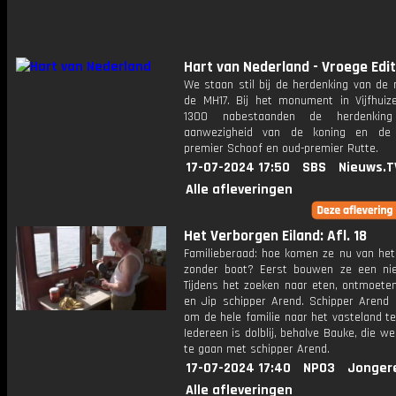
Hart van Nederland - Vroege Edit
We staan stil bij de herdenking van de
de MH17. Bij het monument in Vijfhui
1300 nabestaanden de herdenking
aanwezigheid van de koning en de k
premier Schoof en oud-premier Rutte.
17-07-2024 17:50
SBS
Nieuws.T
Alle afleveringen
Het Verborgen Eiland: Afl. 18
Familieberaad: hoe komen ze nu van het 
zonder boot? Eerst bouwen ze een ni
Tijdens het zoeken naar eten, ontmoete
en Jip schipper Arend. Schipper Arend 
om de hele familie naar het vasteland t
Iedereen is dolblij, behalve Bauke, die w
te gaan met schipper Arend.
17-07-2024 17:40
NPO3
Jonger
Alle afleveringen