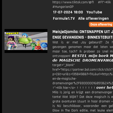
https://www.tiktok.com/@f1 #F1">Klik
#HungarianGP
17-07-2024 18:00
YouTube
Formule1.TV
Alle afleveringen
MeisjeDjamila: ONTSNAPPEN UIT 
ENGE GEVANGENIS - BINNESTEBUIT
Wat is er met Joy gebeurd? Ze 
gevangen genomen maar dat laten we
maar toe, toch? Ik probeer zo snel mo
ontsnappen! 𝘽𝙀𝙎𝙏𝙀𝙇 𝙢𝙞𝙟𝙣 𝙗𝙤𝙚𝙠 𝙈
𝙙𝙚 𝙈𝘼𝙂𝙄𝙎𝘾𝙃𝙀 𝘿𝙍𝙊𝙈𝙀𝙉𝙑𝘼𝙉
target="_blank"
href="https://partner.bol.com/click/click?
p=2&t=url&s=1358498&f=TXL&url=http
en-de-magische-
dromenvanger%2F9300000168513624%2
↑">Klik hier</a> ↑ ↑ ↑ ↑ ↑ ↑ ↑ 𝙤𝙫𝙚𝙧 𝙝𝙚𝙩
Mila is jarig en krijgt een dromenvange
tante! Wat blijkt? Dat deze magisch is 
grote avonturen stuurt in haar dromen »
is NU beschikbaar, waaronder een gel
Glow In The Dark editie, met leuke ele