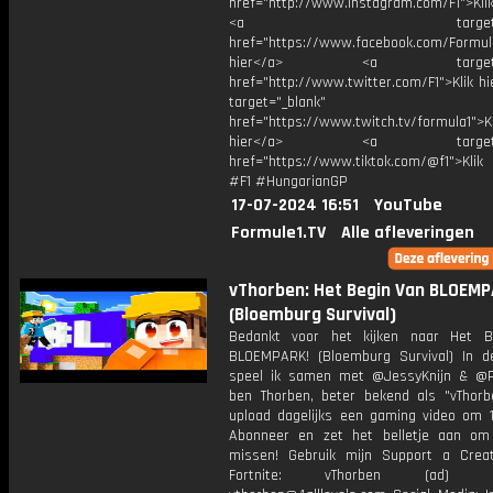
href="http://www.instagram.com/F1">Klik
<a target="_bl
href="https://www.facebook.com/Formula
hier</a> <a target="_
href="http://www.twitter.com/F1">Klik h
target="_blank"
href="https://www.twitch.tv/formula1">Kl
hier</a> <a target="_
href="https://www.tiktok.com/@f1">Klik
#F1 #HungarianGP
17-07-2024 16:51
YouTube
Formule1.TV
Alle afleveringen
vThorben: Het Begin Van BLOEMP
(Bloemburg Survival)
Bedankt voor het kijken naar Het B
BLOEMPARK! (Bloemburg Survival) In d
speel ik samen met @JessyKnijn & @P
ben Thorben, beter bekend als "vThorb
upload dagelijks een gaming video om 1
Abonneer en zet het belletje aan om
missen! Gebruik mijn Support a Crea
Fortnite: vThorben (ad) Bu