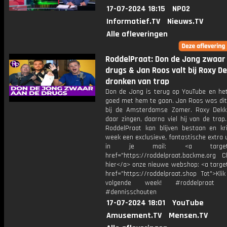
17-07-2024 18:15
NPO2
Informatief.TV
Nieuws.TV
Alle afleveringen
RoddelPraat: Don de Jong zwaar
drugs & Jan Roos valt bij Roxy D
dronken van trap
Don de Jong is terug op YouTube en het 
goed met hem te gaan. Jan Roos was di
bij de Amsterdamse Zomer. Roxy Dek
daar zingen, daarna viel hij van de trap
RoddelPraat kan blijven bestaan en kri
week een exclusieve, fantastische extra 
in je mail: <a target="_
href="https://roddelpraat.backme.org Ch
hier</a> onze nieuwe webshop: <a target
href="https://roddelpraat.shop Tot">Kli
volgende week! #roddelpraat #
#dennisschouten
17-07-2024 18:01
YouTube
Amusement.TV
Mensen.TV