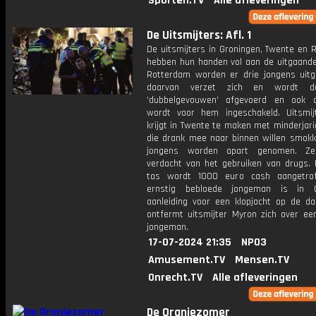
Sporten.TV
Alle afleveringen
De Uitsmijters: Afl. 1
De uitsmijters in Groningen, Twente en 
hebben hun handen vol aan de uitgaande 
Rotterdam worden er drie jongens uitg
daarvan verzet zich en wordt d
'dubbelgevouwen' afgevoerd en ook d
wordt voor hem ingeschakeld. Uitsmij
krijgt in Twente te maken met minderjar
die drank mee naar binnen willen smokke
jongens worden apart genomen. Z
verdacht van het gebruiken van drugs. 
tas wordt 1000 euro cash aangetrof
ernstig bebloede jongeman is in G
aanleiding voor een klopjacht op de da
ontfermt uitsmijter Myron zich over ee
jongeman.
17-07-2024 21:35
NPO3
Amusement.TV
Mensen.TV
Onrecht.TV
Alle afleveringen
De Oranjezomer