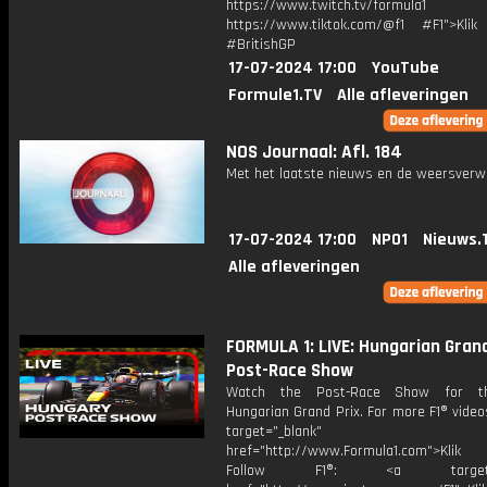
https://www.twitch.tv/formula1
https://www.tiktok.com/@f1 #F1">Klik
#BritishGP
17-07-2024 17:00
YouTube
Formule1.TV
Alle afleveringen
NOS Journaal: Afl. 184
Met het laatste nieuws en de weersverw
17-07-2024 17:00
NPO1
Nieuws.
Alle afleveringen
FORMULA 1: LIVE: Hungarian Grand
Post-Race Show
Watch the Post-Race Show for t
Hungarian Grand Prix. For more F1® videos
target="_blank"
href="http://www.Formula1.com">Klik
Follow F1®: <a target="_