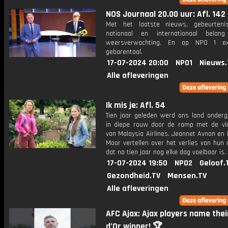
NOS Journaal 20.00 uur: Afl. 142
Met het laatste nieuws, gebeurteni
nationaal en internationaal bela
weersverwachting. En op NPO 1 e
gebarentaal.
17-07-2024 20:00
NPO1
Nieuws.
Alle afleveringen
Ik mis je: Afl. 54
Tien jaar geleden werd ons land onder
in diepe rouw door de ramp met de vl
van Malaysia Airlines. Jeannet Avnon en
Moor vertellen over het verlies van hun 
dat na tien jaar nog elke dag voelbaar is.
17-07-2024 19:50
NPO2
Geloof.
Gezondheid.TV
Mensen.TV
Alle afleveringen
AFC Ajax: Ajax players name thei
d’Or winner! 🏆