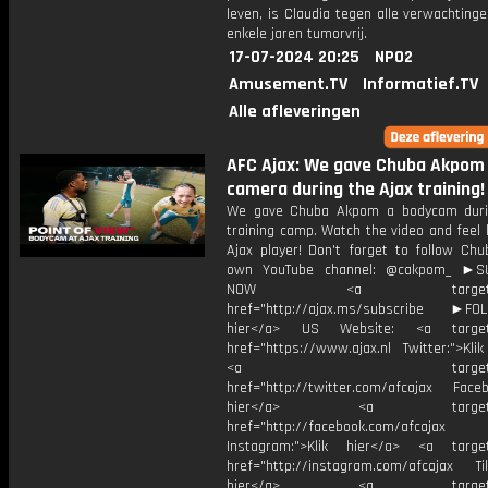
leven, is Claudia tegen alle verwachtinge
enkele jaren tumorvrij.
17-07-2024 20:25
NPO2
Amusement.TV
Informatief.TV
Alle afleveringen
AFC Ajax: We gave Chuba Akpom
camera during the Ajax training!
We gave Chuba Akpom a bodycam duri
training camp. Watch the video and feel l
Ajax player! Don't forget to follow Chu
own YouTube channel: @cakpom_ ►S
NOW <a target="_b
href="http://ajax.ms/subscribe ►FOL
hier</a> US Website: <a target=
href="https://www.ajax.nl Twitter:">Kli
<a target="_bl
href="http://twitter.com/afcajax Facebo
hier</a> <a target="_
href="http://facebook.com/afcajax
Instagram:">Klik hier</a> <a target
href="http://instagram.com/afcajax TikT
hier</a> <a target="_