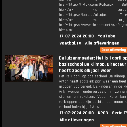
href="http://tiktok.com/@afcajax BeRe
hier</a> <a target="_
href="https://bere.al/afcajax Threa
hier</a> <a target="_
href="https://www.threads.net/@afcajax
hier</a>
17-07-2024 20:00
YouTube
Voetbal.TV
Alle afleveringen
De luizenmoeder: Het is 1 april o
basisschool De Klimop. Directeu
heeft zoals elk jaar weer
Het is 1 april op basisschool De Klimop.
Anton heeft zoals elk jaar weer een heel
grappen voorbereid. De kinderen in de kl
Ank worden onderverdeeld in zonnen
sterren en raketten. Vader Karel kan
verkroppen dat zijn dochter een maan i
verhaal halen bij juf Ank.
17-07-2024 20:00
NPO3
Serie.T
Alle afleveringen