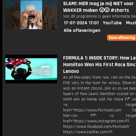
SLAM!: HIER mag je mij NIET voor
WAKKER maken 🤢🤢 #shorts
Van dit programma is geen informatie be
17-07-2024 17:01
YouTube
Muzi
Alle afleveringen
FORMULA 1: INSIDE STORY: How Le
Hamilton Won His First Race Sinc
Lenovo
An all-Mercedes front row, rain on the ho
FIVE cars in the hunt for victory. Silver
was an instant classic, join us as we pee
layers of how Lewis Hamilton scored an 
ninth win on home soil! For more F1® vid
<a target="_bl
href="https://www.Formula1.com Fol
hier</a> F1®: <a target="_
href="https://www.instagram.com/F1
https://www.facebook.com/Formula1/
https://www.twitter.com/F1