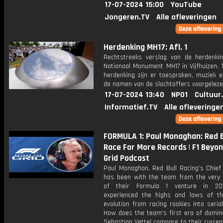
17-07-2024 15:00
YouTube
Jongeren.TV
Alle afleveringen
Herdenking MH17: Afl. 1
Rechtstreeks verslag van de herdenkin
Nationaal Monument MH17 in Vijfhuizen. 
herdenking zijn er toespraken, muziek 
de namen van de slachtoffers voorgeleze
17-07-2024 13:40
NPO1
Cultuur
Informatief.TV
Alle afleveringe
FORMULA 1: Paul Monaghan: Red B
Race For More Records | F1 Beyo
Grid Podcast
Paul Monaghan, Red Bull Racing’s Chief 
has been with the team from the very 
of their Formula 1 venture in 20
experienced the highs and lows of t
evolution from racing rookies into seria
How does the team’s first era of domin
Sebastian Vettel compare to their curre