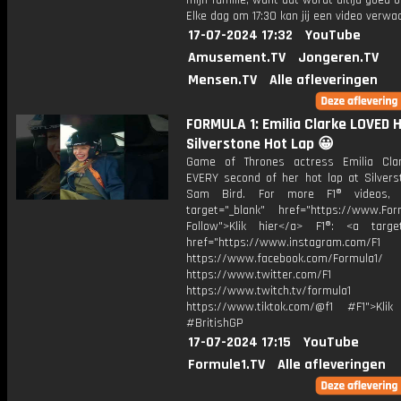
mijn familie, want dat wordt altijd goed 
Elke dag om 17:30 kan jij een video verwa
17-07-2024 17:32
YouTube
Amusement.TV
Jongeren.TV
Mensen.TV
Alle afleveringen
FORMULA 1: Emilia Clarke LOVED 
Silverstone Hot Lap 😀
Game of Thrones actress Emilia Cla
EVERY second of her hot lap at Silvers
Sam Bird. For more F1® videos, 
target="_blank" href="https://www.For
Follow">Klik hier</a> F1®: <a target
href="https://www.instagram.com/F1
https://www.facebook.com/Formula1/
https://www.twitter.com/F1
https://www.twitch.tv/formula1
https://www.tiktok.com/@f1 #F1">Klik
#BritishGP
17-07-2024 17:15
YouTube
Formule1.TV
Alle afleveringen