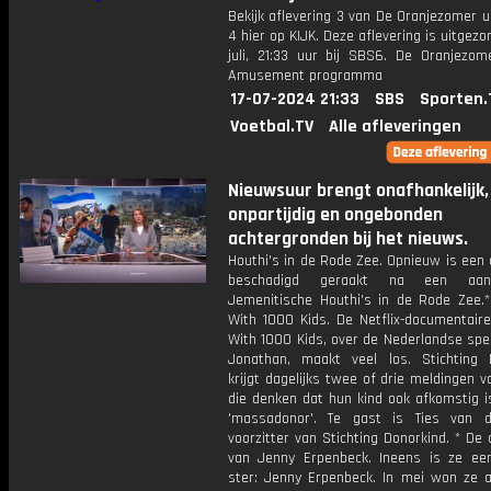
Bekijk aflevering 3 van De Oranjezomer u
4 hier op KIJK. Deze aflevering is uitgezo
juli, 21:33 uur bij SBS6. De Oranjezom
Amusement programma
17-07-2024 21:33
SBS
Sporten.
Voetbal.TV
Alle afleveringen
Nieuwsuur brengt onafhankelijk,
onpartijdig en ongebonden
achtergronden bij het nieuws.
Houthi's in de Rode Zee. Opnieuw is een 
beschadigd geraakt na een aan
Jemenitische Houthi's in de Rode Zee.
With 1000 Kids. De Netflix-documentair
With 1000 Kids, over de Nederlandse sp
Jonathan, maakt veel los. Stichting 
krijgt dagelijks twee of drie meldingen 
die denken dat hun kind ook afkomstig i
'massadonor'. Te gast is Ties van 
voorzitter van Stichting Donorkind. * De
van Jenny Erpenbeck. Ineens is ze een 
ster: Jenny Erpenbeck. In mei won ze a