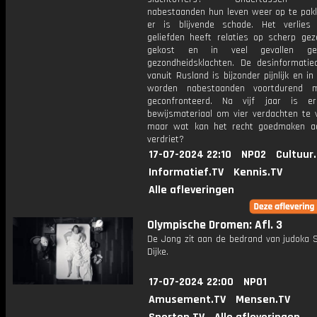
nabestaanden hun leven weer op te pak
er is blijvende schade. Het verlie
geliefden heeft relaties op scherp gez
gekost en in veel gevallen gel
gezondheidsklachten. De desinformati
vanuit Rusland is bijzonder pijnlijk en i
worden nabestaanden voortdurend 
geconfronteerd. Na vijf jaar is e
bewijsmateriaal om vier verdachten te v
maar wat kan het recht goedmaken a
verdriet?
17-07-2024 22:10
NPO2
Cultuur
Informatief.TV
Kennis.TV
Alle afleveringen
Olympische Dromen: Afl. 3
De Jong zit aan de bedrand van judoka 
Dijke.
17-07-2024 22:00
NPO1
Amusement.TV
Mensen.TV