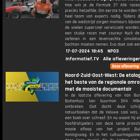
Hoe win je de Formule 2? Alle raceau
preciés hetzelfde. Om eerste te worden 
heel team van experts nodig. Tijdens d
van de wedstrijd zorgen monteurs bijvoo
de wielen supersnel verwisseld worden.
een stukje racen met coureur Nyck de
oefenen in een levensechte simulat
bochten moeten nemen. Eva doet ook een
17-07-2024 18:45
NPO3
Informatief.TV
Alle afleveringe
Noord-Zuid-Oost-West: De etala
het beste van de regionale omr
met de mooiste documentair
In de laatste aflevering van Van Bu
Buitenhuis kan buurman Dirk Hilb
ontbreken. Ooit dacht deze schri
natuurboeken dat de Veluwe saai was, t
een boek over schreef. En nu woont hij er
hoofdrolspelers van deze serie proos
mooie afloop van het project Buit
Koningsweg. En In het cultuurmagazin