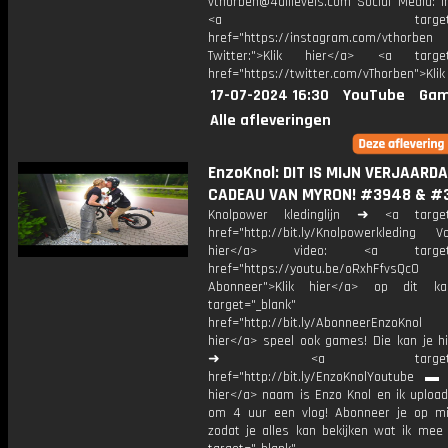
vthorben@4alllevels.com Social Media: I
<a target="_bl
href="https://instagram.com/vthorben
Twitter:">Klik hier</a> <a target=
href="https://twitter.com/vThorben">Klik
17-07-2024 16:30
YouTube
Gam
Alle afleveringen
EnzoKnol: DIT IS MIJN VERJAARD
CADEAU VAN MYRON! #3948 & #
Knolpower kledinglijn ➜ <a target=
href="http://bit.ly/Knolpowerkleding Vo
hier</a> video: <a target="
href="https://youtu.be/oRxhFfvsQc0
Abonneer">Klik hier</a> op dit ka
target="_blank"
href="http://bit.ly/AbonneerEnzoKnol
hier</a> speel ook games! Die kan je hi
➜ <a target="_bl
href="http://bit.ly/EnzoKnolYoutube ▬ M
hier</a> naam is Enzo Knol en ik upload
om 4 uur een vlog! Abonneer je op mi
zodat je alles kan bekijken wat ik mee