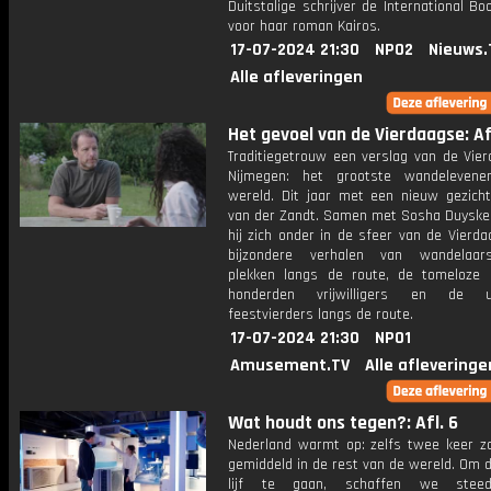
Duitstalige schrijver de International Bo
voor haar roman Kairos.
17-07-2024 21:30
NPO2
Nieuws.
Alle afleveringen
Het gevoel van de Vierdaagse: Af
Traditiegetrouw een verslag van de Vier
Nijmegen: het grootste wandelevene
wereld. Dit jaar met een nieuw gezich
van der Zandt. Samen met Sosha Duyske
hij zich onder in de sfeer van de Vierd
bijzondere verhalen van wandelaar
plekken langs de route, de tomeloze 
honderden vrijwilligers en de ui
feestvierders langs de route.
17-07-2024 21:30
NPO1
Amusement.TV
Alle afleveringe
Wat houdt ons tegen?: Afl. 6
Nederland warmt op: zelfs twee keer zo
gemiddeld in de rest van de wereld. Om d
lijf te gaan, schaffen we stee