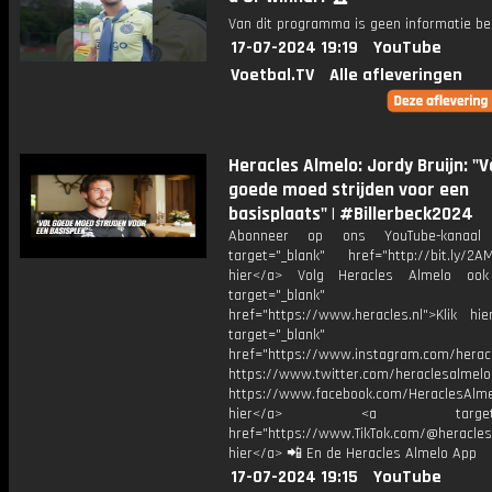
Van dit programma is geen informatie be
17-07-2024 19:19
YouTube
Voetbal.TV
Alle afleveringen
Heracles Almelo: Jordy Bruijn: "V
goede moed strijden voor een
basisplaats" | #Billerbeck2024
Abonneer op ons YouTube-kanaal
target="_blank" href="http://bit.ly/2AM
hier</a> Volg Heracles Almelo oo
target="_blank"
href="https://www.heracles.nl">Klik hi
target="_blank"
href="https://www.instagram.com/herac
https://www.twitter.com/heraclesalmelo
https://www.facebook.com/HeraclesAlmel
hier</a> <a target="_
href="https://www.TikTok.com/@heracles
hier</a> 📲 En de Heracles Almelo App
17-07-2024 19:15
YouTube