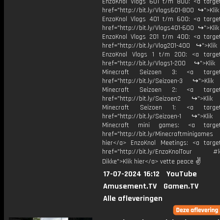
EnzoKnol Vlogs 601 t/m 800: <a target
href="http://bit.ly/Vlogs601-800 ↪">Kli
EnzoKnol Vlogs 401 t/m 600: <a target
href="http://bit.ly/Vlogs401-600 ↪">Kli
EnzoKnol Vlogs 201 t/m 400: <a target
href="http://bit.ly/Vlog201-400 ↪">Klik
EnzoKnol Vlogs 1 t/m 200: <a target
href="http://bit.ly/Vlogs1-200 ↪">Klik
Minecraft Seizoen 3: <a target=
href="http://bit.ly/Seizoen-3 ↪">Klik
Minecraft Seizoen 2: <a target=
href="http://bit.ly/Seizoen2 ↪">Klik
Minecraft Seizoen 1: <a target=
href="http://bit.ly/Seizoen-1 ↪">Klik
Minecraft mini games: <a target=
href="http://bit.ly/Minecraftminigame
hier</a> EnzoKnol Meetings: <a target
href="http://bit.ly/EnzoKnolTour #
Dikke">Klik hier</a> vette peace ✌
17-07-2024 16:12
YouTube
Amusement.TV
Gamen.TV
Alle afleveringen