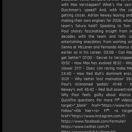
with Max Verstappen? What’s the secr
Dutchman’s speed? And, with the co
getting closer, Adrian Newey leaving an
making their own engines for 2026, what
team’s future hold? Speaking to Tom 
Paul shares fascinating insight from n
decades with the team and tells s
entertaining anecdotes from working wi
Senna at McLaren and Fernando Alonso a
earlier on in his career. 03:08 – Can Red 
get better? 07:00 – Secret to Verstappe
10:52 – How Max has evolved 18:32 – Why
slower 21:17 – Does sim racing make Ma
24:40 – How Red Bull’s dominant era
31:01 – Why Vettel ‘lost motivation’ 39
Paul’s nicknamed ‘pedals’ 41:48 – 
Newey’s exit 45:42 – Red Bull powertrai
Why Paul feels guilty about Alonso
Quickfire questions For more F1® videos
target="_blank" href="https://www.For
Follow">Klik hier</a> F1®: <a target
href="https://www.instagram.com/F1
https://www.facebook.com/Formula1/
https://www.twitter.com/F1