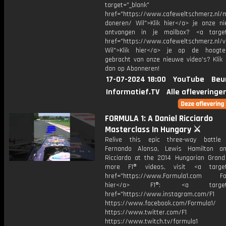
target="_blank"
href="https://www.cafeweltschmerz.nl/m
doneren/ Wil">Klik hier</a> je onze ni
ontvangen in je mailbox? <a target
href="https://www.cafeweltschmerz.nl/v
Wil">Klik hier</a> je op de hoogt
gebracht van onze nieuwe video's? Klik 
dan op Abonneren!
17-07-2024 18:00
YouTube
Beu
Informatief.TV
Alle afleveringe
FORMULA 1: A Daniel Ricciardo
Masterclass In Hungary ⚔️
Relive this epic three-way battle
Fernando Alonso, Lewis Hamilton an
Ricciardo at the 2014 Hungarian Grand 
more F1® videos, visit <a target=
href="https://www.Formula1.com Fol
hier</a> F1®: <a target="_
href="https://www.instagram.com/F1
https://www.facebook.com/Formula1/
https://www.twitter.com/F1
https://www.twitch.tv/formula1