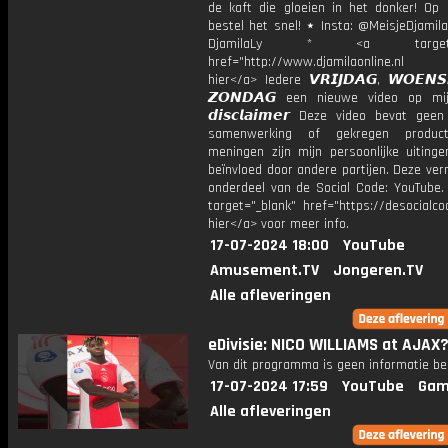
de kaft die gloeien in het donker! Op
bestel het snel! ⋆ Insta: @MeisjeDjamila
DjamilaLy * <a target="_
href="http://www.djamilaonline.nl
hier</a> Iedere 𝙑𝙍𝙄𝙅𝘿𝘼𝙂, 𝙒𝙊𝙀𝙉
𝙕𝙊𝙉𝘿𝘼𝙂 een nieuwe video op mi
𝙙𝙞𝙨𝙘𝙡𝙖𝙞𝙢𝙚𝙧 Deze video bevat gee
samenwerking of gekregen product
meningen zijn mijn persoonlijke uitinge
beïnvloed door andere partijen. Deze ver
onderdeel van de Social Code: YouTube.
target="_blank" href="https://desocialcod
hier</a> voor meer info.
17-07-2024 18:00
YouTube
Amusement.TV
Jongeren.TV
Alle afleveringen
eDivisie: NICO WILLIAMS at AJAX?
Van dit programma is geen informatie be
17-07-2024 17:59
YouTube
Gam
Alle afleveringen