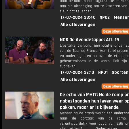
door de hoofdzonde afgunst. De interess
aan als uitnodiging om te krochten van 
ziel bloot te leggen.
17-07-2024 23:40
NPO2
Mensen
Alle afleveringen
NOS De Avondetappe: Afl. 19
Live talkshow vanaf een locatie langs he
van de Tour de France. Aan tafel praten
en andere gasten na over de etappe 
gebeurtenissen in de koers. Ook zijn
rubrieken.
17-07-2024 22:10
NPO1
Sporten
Alle afleveringen
De echo van MH17: Na de ramp p
nabestaanden hun leven weer op
pakken, maar er is blijvende
Meteen na de crash wordt een onderzoe
naar de oorzaak van de ramp.
verantwoordelijk voor dood van 298 on
slachtoffers? Ondertussen p