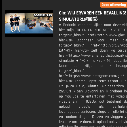
Gio: WIJ ERVAREN EEN BEVALLING
SIMULATOR!👶🏼🤣
♦ Bedankt voor het kijken naar deze vid
hier mijn TRUIEN EN NOG MEER VETTE D
target="_blank" href="http://www.gioxl.
hier</a> Abonneer voor meer ple
target="_blank" href="http://bit.ly/Ab
Dit">Klik hier</a> zelf doen: <a target
href="https://www.emshealthstudio.nl/
simulatie ♦">Klik hier</a> Mij dagelijk
Neem een kijkje hier: - Instag
target="_blank"
href="https://www.instagram.com/gio
hier</a> Fanmail opsturen? Straat: Pl
17b (Pico Bello) Plaats: Alblasserdam 
2951GN Ik ben Giovanni en ik probeer he
op YouTube te entertainen met video's
video's zijn in 1080p, dat betekent d
upload video's als verhale
levensgebeurtenissen, vlogs en allerlei 
en random dingen. Reizen en vloggen vi
leukste om te doen. Ik upload ook veel v