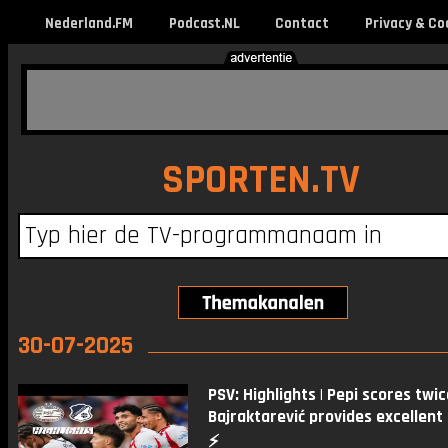
Nederland.FM
Podcast.NL
Contact
Privacy & Co
SPORTEN.TV
30-07-2025
PSV: Highlights | Pepi scores twic
Bajraktarević provides excellent 
⚡️