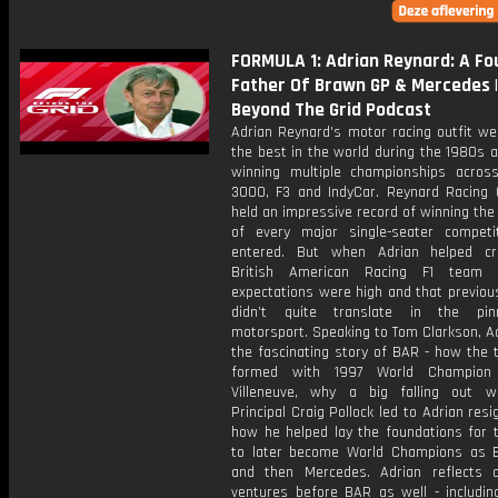
FORMULA 1: Adrian Reynard: A Fo
Father Of Brawn GP & Mercedes |
Beyond The Grid Podcast
Adrian Reynard's motor racing outfit we
the best in the world during the 1980s 
winning multiple championships acros
3000, F3 and IndyCar. Reynard Racing 
held an impressive record of winning the 
of every major single-seater competi
entered. But when Adrian helped cr
British American Racing F1 team 
expectations were high and that previou
didn’t quite translate in the pin
motorsport. Speaking to Tom Clarkson, Ad
the fascinating story of BAR - how the
formed with 1997 World Champion
Villeneuve, why a big falling out 
Principal Craig Pollock led to Adrian resi
how he helped lay the foundations for 
to later become World Champions as
and then Mercedes. Adrian reflects 
ventures before BAR as well - including