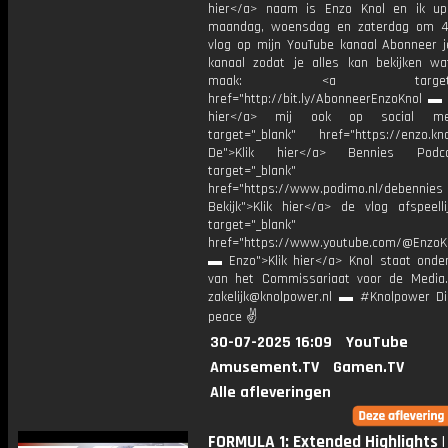
hier</a> naam is Enzo Knol en ik up
maandag, woensdag en zaterdag om 4
vlog op mijn YouTube kanaal Abonneer j
kanaal zodat je alles kan bekijken w
maak: <a target="_b
href="http://bit.ly/AbonneerEnzoKnol ▬ 
hier</a> mij ook op social me
target="_blank" href="https://enzo.kno
De">Klik hier</a> Bennies Podc
target="_blank"
href="https://www.podimo.nl/debennies
Bekijk">Klik hier</a> de vlog afspeelli
target="_blank"
href="https://www.youtube.com/@EnzoKn
▬ Enzo">Klik hier</a> Knol staat onder
van het Commissariaat voor de Media.
zakelijk@knolpower.nl ▬ #Knolpower Di
peace ✌
30-07-2025 16:09
YouTube
Amusement.TV
Gamen.TV
Alle afleveringen
FORMULA 1: Extended Highlights |