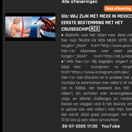
Alle afleveringen
Gio: WIJ ZIJN MET MEXX IN MEXICO
EERSTE BESTEMMING MET HET
CRUISESCHIP!🇲🇽
♦ Bedankt voor het kijken naar deze vid
hier mijn TRUIEN EN NOG MEER VETTE D
target="_blank" href="http://www.gioxl.
hier</a> Abonneer voor meer ple
target="_blank" href="http://bit.ly/Ab
♦">Klik hier</a> Mij dagelijks volgen?
kijkje hier: - Instagram: <a target
href="https://www.instagram.com/gio/
hier</a> ben Giovanni en ik probeer het 
YouTube te entertainen met video's! Al mi
zijn in 1080p, dat betekent dus HD! 
video's als verhalen over levensgebeur
vlogs en allerlei challenges en rando
Reizen en vloggen vind ik het leukste o
Ik upload ook veel video's met mijn fam
dat wordt altijd goed ontvangen. Om 
17:30 kan jij een video verwachten.
30-07-2025 17:30
YouTube