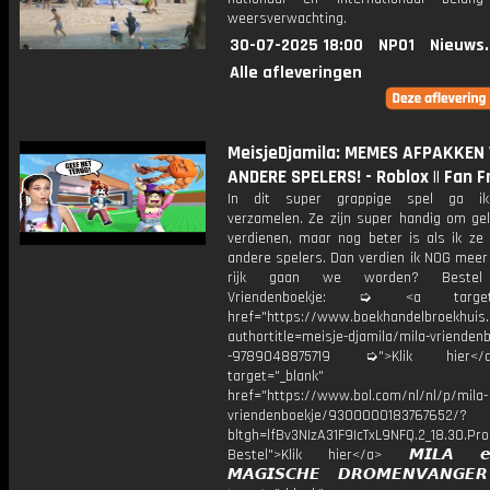
weersverwachting.
30-07-2025 18:00
NPO1
Nieuws
Alle afleveringen
MeisjeDjamila: MEMES AFPAKKEN
ANDERE SPELERS! - Roblox || Fan F
In dit super grappige spel ga 
verzamelen. Ze zijn super handig om ge
verdienen, maar nog beter is als ik ze 
andere spelers. Dan verdien ik NOG meer
rijk gaan we worden? Bestel 
Vriendenboekje: ➭ <a target="
href="https://www.boekhandelbroekhuis.
authortitle=meisje-djamila/mila-vriendenb
-9789048875719 ➭">Klik hier
target="_blank"
href="https://www.bol.com/nl/nl/p/mila-
vriendenboekje/9300000183767652/?
bltgh=lfBv3NIzA31F9IcTxL9NFQ.2_18.30.Pro
Bestel">Klik hier</a> 𝙈𝙄𝙇𝘼 
𝙈𝘼𝙂𝙄𝙎𝘾𝙃𝙀 𝘿𝙍𝙊𝙈𝙀𝙉𝙑𝘼𝙉𝙂