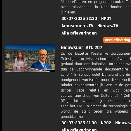
Midden-Oosten en programmamaker Ti
over misstanden in Nederlandse cos
klinieken.
30-07-2025 22:20
NPO1
Amusement.TV
Nieuws.TV
Alle afleveringen
Nieuwsuur: Afl. 207
Op de bezette Westelijke Jordaanoe
Palestijnse activist en journalist Awdah
gedood door een kolonist. Hathaleen w
aan de Oscarwinnende documentaire 
Land. * In Europa geldt Duitsland als d
bondgenoot van Israël, maar die steun li
minder onvoorwaardelijk. Wat is de ges
achter deze relatie en wat bet
voorzichtige draai van Duitsland? * Zel
3D-geprinte wapens zijn met een opma
zegt het OM. En omdat de technologie h
wordt de strijd tegen die wapens 
gemakkelijker.
30-07-2025 21:30
NPO2
Nieuws
Alle afleveringen