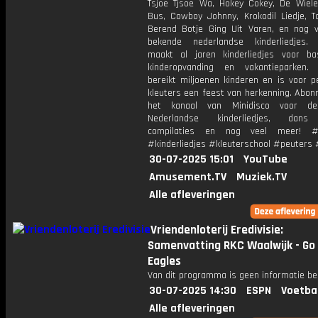
Tsjoe Tjsoe Wa, Hokey Cokey, De Wiel
Bus, Cowboy Johnny, Krokodil Liedje, Ta
Berend Botje Ging Uit Varen, en nog 
bekende nederlandse kinderliedjes. 
maakt al jaren kinderliedjes voor bas
kinderopvanding en vakantieparken. 
bereikt miljoenen kinderen en is voor p
kleuters een feest van herkenning. Abon
het kanaal van Minidisco voor de
Nederlandse kinderliedjes, dans 
compilaties en nog veel meer! #m
#kinderliedjes #kleuterschool #peuters 
30-07-2025 15:01
YouTube
Amusement.TV
Muziek.TV
Alle afleveringen
Vriendenloterij Eredivisie:
Samenvatting RKC Waalwijk - Go
Eagles
Van dit programma is geen informatie be
30-07-2025 14:30
ESPN
Voetba
Alle afleveringen