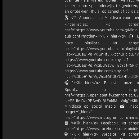
over de hele wereld wonen. Perfect v
kinderen om spelenderwijs te genieten
en ontdekken. Thuis, op school of op de c
🕺 👉 Abonneer op Minidisco voor meer
kinderliedjes: <a target="
href="https://www.youtube.com/@Minidis
sub_confirmation=1">Klik hier</a> 📺 B
onze playlists: <a target="
href="https://www.youtube.com/playlist
list=PL0Ce81PoTVxi6nHf5IXkgchUHt-cLE4
https://www.youtube.com/playlist?
list=PL0Ce81PoTVxgCLI9zywIIiEcYgf-r5Rkr
https://www.youtube.com/playlist?
list=PL0Ce81PoTVxjWdzMiPOtYDZHTbk2DK
🎧">Klik hier</a> Beluister onze m
Spotify: <a target="_
href="https://open.spotify.com/artist/
si=SEUbsDvzRB6wi1qBLEnk5A Volg">Klik
Minidisco op social media: 📸 Inst
target="_blank"
href="https://www.instagram.com/minidis
📘">Klik hier</a> Facebook: <a target
href="https://www.facebook.com/minidi
🌐">Klik hier</a> Website: <a target