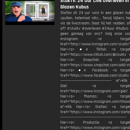
StukTV: 24 Uur Live Overleven in
Glazen Kubus
Stefan zit 24 uur vast in een glazen ku
spullen, helemaal niks… Tenzij kijkers 
via de livestream. Gaat hij het redden, of
af? #stuktv #overleven #24uur #kubus 
geen genoeg van ons? Volg onze soc
Instagram: <a target="_
href="http://www.instagram.com/stuktv"
hier</a> ●○ TikTok: <a target=
href="https://www.tiktok.com/@stuktv
hier</a> Snapchat: <a target="
href="https://www.snapchat.com/add/stu
hier</a> ●○ Facebook: <a target=
href="https://www.facebook.com/stuktv ---
-------------------------------------------- ⌾">K
Giel: <a target="_b
href="https://www.instagram.com/giel
hier</a> Thomas: <a target="
href="https://www.instagram.com/thooo
⌾">Klik hier</a> Stefan: <a target
href="https://www.instagram.com/stefan
----------------------------------------------------
hier</a> Productie: <a target=
href="https://www.instagram.com/signa