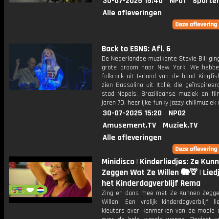
30-07-2025 15:40
NPO1
Sporte
Alle afleveringen
Back to ESNS: Afl. 6
De Nederlandse muzikante Stevie Bill gi
grote droom naar New York. We hebben
folkrock uit Ierland van de band Kingfi
zien Bassolino uit Italië, die geïnspiree
stad Napels, Braziliaanse muziek en fil
jaren 70, heerlijke funky jazzy chillmuziek
30-07-2025 15:20
NPO2
Amusement.TV
Muziek.TV
Alle afleveringen
Minidisco | Kinderliedjes: Ze Kun
Zeggen Wat Ze Willen 🐘🦒 | Lied
het Kinderdagverblijf Rema
Zing en dans mee met Ze Kunnen Zegg
Willen! Een vrolijk kinderdagverblijf l
kleuters over kenmerken van de mooie d