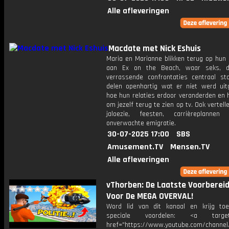
Alle afleveringen
Macdate met Nick Eshuis
Maria en Marianne blikken terug op hun
aan Ex on the Beach, waar seks, 
verrassende confrontaties centraal st
delen openhartig wat er níet werd uit
hoe hun relaties erdoor veranderden en 
om jezelf terug te zien op tv. Ook vertell
jaloezie, feesten, carrièreplanne
onverwachte emigratie.
30-07-2025 17:00
SBS
Amusement.TV
Mensen.TV
Alle afleveringen
vThorben: De Laatste Voorbereid
Voor De MEGA OVERVAL!
Word lid van dit kanaal en krijg to
speciale voordelen: <a target=
href="https://www.youtube.com/channel