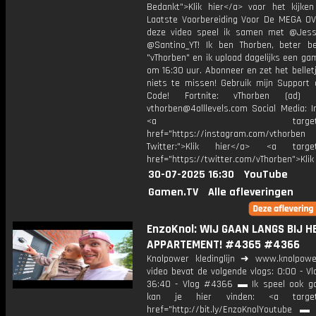
Bedankt">Klik hier</a> voor het kijke
Laatste Voorbereiding Voor De MEGA OV
deze video speel ik samen met @Jess
@Santino_YT! Ik ben Thorben, beter b
"vThorben" en ik upload dagelijks een ga
om 16:30 uur. Abonneer en zet het belle
niets te missen! Gebruik mijn Support 
Code! Fortnite: vThorben (ad) B
vthorben@4alllevels.com Social Media: I
<a target="_bl
href="https://instagram.com/vthorben
Twitter:">Klik hier</a> <a target=
href="https://twitter.com/vThorben">Klik
30-07-2025 16:30
YouTube
Gamen.TV
Alle afleveringen
EnzoKnol: WIJ GAAN LANGS BIJ H
APPARTEMENT! #4365 #4366
Knolpower kledinglijn ➜ www.knolpowe
video bevat de volgende vlogs: 0:00 - V
36:40 - Vlog #4366 ▬ Ik speel ook g
kan je hier vinden: <a target=
href="http://bit.ly/EnzoKnolYoutube ▬ M