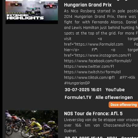
Hungarian Grand Prix
As Nico Rosberg started in pole positi
2014 Hungarian Grand Prix, there was 
fight for with Fernando Alonso, Daniel 
and Lewis Hamilton just behind hunting 
spots at the top of the grid. For more F
visit <a target="_b
href="https://www.Formula1.com Fol
hier</a> F1®: <a target="_
href="https://www.instagram.com/F1
https://www.facebook.com/Formula1/
https://www.twitter.com/F1
https://www.twitch.tv/formula1
https://www.tiktok.com/@f1 #F1">Klik
#HungarianGP
30-07-2025 16:01
YouTube
Formule1.TV
Alle afleveringen
NOS Tour de France: Afl. 5
Liveverslag van de 5e etappe voor vrouwe
over 166 km van Chasseneuil-Du-Poi
Guéret.