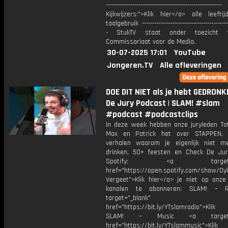
---------------------------------------------------------
Kijkwijzers:">Klik hier</a> alle leefti
taalgebruik -------------------------------------------
- StukTV staat onder toezicht 
Commissariaat voor de Media.
30-07-2025 17:01
YouTube
Jongeren.TV
Alle afleveringen
DOE DIT NIET als je hebt GEDRONK
De Jury Podcast | SLAM! #slam
#podcast #podcastclips
In deze week hebben onze juryleden Tot
Max en Patrick het over STAPPEN, 
verhalen waarom je eigenlijk niet 
drinken, 50+ feesten en Check De Ju
Spotify: <a target="_
href="https://open.spotify.com/show/0
Vergeet">Klik hier</a> je niet op onze
kanalen te abonneren: SLAM! – 
target="_blank"
href="https://bit.ly/YTslamradio">Klik
SLAM! – Music <a target="_
href="https://bit.ly/YTslammusic">Klik