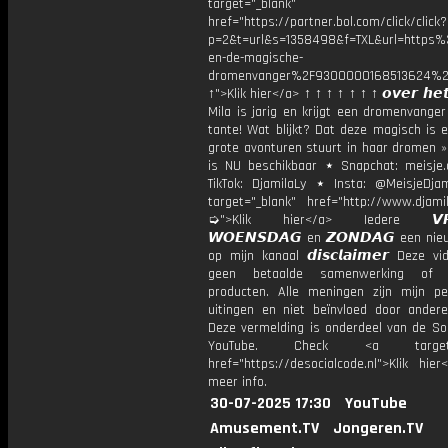
target="_blank"
href="https://partner.bol.com/click/click?
p=2&t=url&s=1358498&f=TXL&url=http
en-de-magische-
dromenvanger%2F9300000168513624%2
↑">Klik hier</a> ↑ ↑ ↑ ↑ ↑ ↑ ↑ 𝙤𝙫𝙚𝙧 𝙝𝙚𝙩
Mila is jarig en krijgt een dromenvange
tante! Wat blijkt? Dat deze magisch is 
grote avonturen stuurt in haar dromen »
is NU beschikbaar ⋆ Snapchat: meisje.
TikTok: DjamilaLy ⋆ Insta: @MeisjeDja
target="_blank" href="http://www.djamil
➭">Klik hier</a> Iedere 𝙑𝙍𝙄
𝙒𝙊𝙀𝙉𝙎𝘿𝘼𝙂 en 𝙕𝙊𝙉𝘿𝘼𝙂 een ni
op mijn kanaal 𝙙𝙞𝙨𝙘𝙡𝙖𝙞𝙢𝙚𝙧 Deze v
geen betaalde samenwerking of 
producten. Alle meningen zijn mijn per
uitingen en niet beïnvloed door andere 
Deze vermelding is onderdeel van de Soc
YouTube. Check <a target="
href="https://desocialcode.nl">Klik hie
meer info.
30-07-2025 17:30
YouTube
Amusement.TV
Jongeren.TV