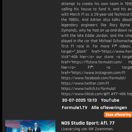
attempt to create his own team in 1990
selling his house to fund it, and his e
with March F1 as a 29-year-old Technical D
the 1980s. And Adrian also talks about 
legendary engineers like Rory Byrn
Symonds, why he had an up-and-down rel
with the late Eddie Jordan, and the sma
played in the car that Michael Schumach
first F1 race in. For more F1® videos, 
target="_blank" href="https://www.For
Visit">Klik hier</a> our store: <a targe
href="https://f1store.formula1.com/ Fol
hier</a> F1®: <a target="_
href="https://www.instagram.com/F1
https://www.facebook.com/Formula1/
https://www.twitter.com/F1
https://www.twitch.tv/formula1
https://www.tiktok.com/@f1 #F1">Klik hi
30-07-2025 13:13
YouTube
Formule1.TV
Alle afleveringen
NOS Studio Sport: Afl. 77
Liveverslag van WK Zwemmen.