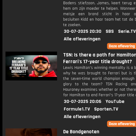
Bodens stiefzoon, James, keert terug 
hem om zijn moeder te helpen. Wanneer 
meisje een brand sticht in haar ac
besluiten Kidd en haar team het tot de 
te zoeken.
30-07-2025 20:30
SBS
Serie.TV
Alle afleveringen
TSN: Is there a path for Hamilto
Ferrari's 17-year title drought?
Lewis Hamilton's winning mentality is a 
why he was brought to Ferrari but is th
the seven-time world champion enough 
glory to the team? TSN Racing ana
Hauraney examines whether or not there 
for Hamilton to end Ferrari's 17-year title
30-07-2025 20:06
YouTube
Formule1.TV
Sporten.TV
Alle afleveringen
De Bondgenoten