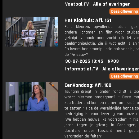
Voetbal.TV
Alle afleveringen
Het Klokhuis: Afl. 151
Felle kleuren, opvallende foto's, gez
andere lichamen en film waar stukjes
geknipt. Janouk onderzoekt allerlei v
beeldmanipulatie. Zie jij wat echt is en
En kwam beeldmanipulatie ook voor bij sc
de 17e eeuw?
30-07-2025 18:45
NPO3
Informatief.TV
Alle afleveringe
EenVandaag: Afl. 180
Tsunami dreigt in landen rond Stille Oc
wordt hiermee omgegaan? * Deze maa
zou Nederland kunnen nemen om Israël o
te zetten * Hoe de wereldwijde handelso
bedreiging is voor levering van onze me
'We hebben nauwelijks voorraden' * Iris 
jaren tegen jeugdzorg in Groningen,
dochters onder toezicht heeft gepla
verdraaien de feiten'