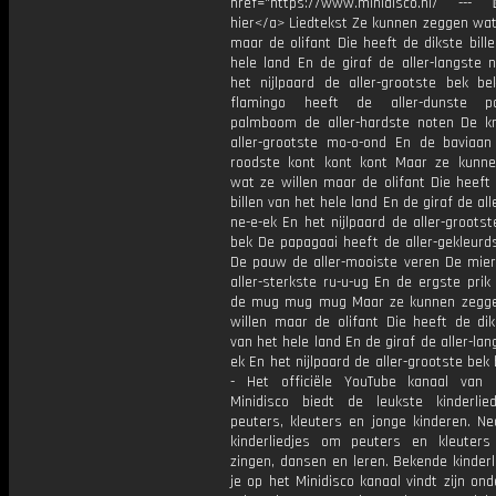
href="https://www.minidisco.nl/ ---
hier</a> Liedtekst Ze kunnen zeggen wat
maar de olifant Die heeft de dikste bill
hele land En de giraf de aller-langste 
het nijlpaard de aller-grootste bek b
flamingo heeft de aller-dunste 
palmboom de aller-hardste noten De kr
aller-grootste mo-o-ond En de baviaan 
roodste kont kont kont Maar ze kunn
wat ze willen maar de olifant Die heeft
billen van het hele land En de giraf de all
ne-e-ek En het nijlpaard de aller-groots
bek De papagaai heeft de aller-gekleurd
De pauw de aller-mooiste veren De mier
aller-sterkste ru-u-ug En de ergste pri
de mug mug mug Maar ze kunnen zegg
willen maar de olifant Die heeft de dik
van het hele land En de giraf de aller-lan
ek En het nijlpaard de aller-grootste bek 
- Het officiële YouTube kanaal van M
Minidisco biedt de leukste kinderlie
peuters, kleuters en jonge kinderen. Ne
kinderliedjes om peuters en kleuters
zingen, dansen en leren. Bekende kinderl
je op het Minidisco kanaal vindt zijn on