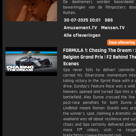
De deelnemers worden beoordeel
bewerkingen van de filmposters doo
Rutten.
30-07-2025 20:01
SBS
Amusement.TV
Mensen.TV
Alle afleveringen
FORMULA 1: Chasing The Dream |
Belgian Grand Prix | F2 Behind Th
Scenes
Spa never fails to deliver! Leonardo 
carried his Silverstone momentum into
taking victory in the Sprint Race with 
drive. Sunday’s Feature Race was a wild
heavens opened and turned Spa into a 
battlefield. Alex Dunne crossed the line 
post-race penalties for both Dunne 
Lindblad meant Roman Staněk was pr
the winner’s spot, claiming a dramatic vic
weekend was all about resilience and sur
chaos and Spa certainly delivered plenty 
more F1® videos, visit: <a target=
href="https://www.Formula1.com Vis