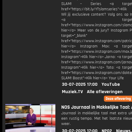
SLAM! – Series <a target="
href="https://bit.ly/YTslamseries">Klik
Wil jij exclusieve content? Volg ons op 
<a target="_bl
href="https://www.instagram.com/slamoff
hier</a> Meer van de jury? Instagram Pa
target="_blank"
href="https://www.instagram.com/patric
hier</a> Instagram Max: <a target=
href="https://www.instagram.com/max.b
Instagram">Klik hier</a> Jarno: <a targe
href="https://www.instagram.com/jarno
Instagram">Klik hier</a> Toto: <a targe
href="https://www.instagram.com/dokte
SLAM! Boost">Klik hier</a> Your Life
30-07-2025 17:00
YouTube
Muziek.TV
Alle afleveringen
NOS Journaal in Makkelijke Taal: A
Journaal in makkelijke taal met extra ui
een rustig tempo. Met het laatste nieu
weer.
30-07-2025 17:00
NPO2
Nieuws