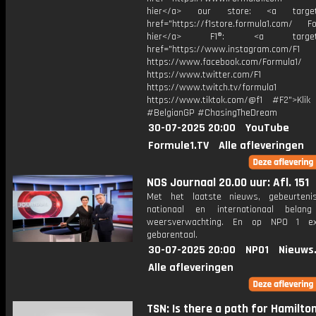
hier</a> our store: <a target=
href="https://f1store.formula1.com/ Fol
hier</a> F1®: <a target="_
href="https://www.instagram.com/F1
https://www.facebook.com/Formula1/
https://www.twitter.com/F1
https://www.twitch.tv/formula1
https://www.tiktok.com/@f1 #F2">Klik
#BelgianGP #ChasingTheDream
30-07-2025 20:00
YouTube
Formule1.TV
Alle afleveringen
NOS Journaal 20.00 uur: Afl. 151
Met het laatste nieuws, gebeurteni
nationaal en internationaal bela
weersverwachting. En op NPO 1 e
gebarentaal.
30-07-2025 20:00
NPO1
Nieuws
Alle afleveringen
TSN: Is there a path for Hamilto