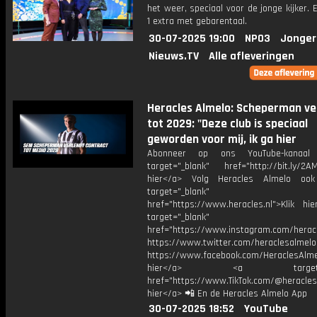
het weer, speciaal voor de jonge kijker.
1 extra met gebarentaal.
30-07-2025 19:00
NPO3
Jonger
Nieuws.TV
Alle afleveringen
Heracles Almelo: Scheperman ve
tot 2029: "Deze club is speciaal
geworden voor mij, ik ga hier
Abonneer op ons YouTube-kanaal
target="_blank" href="http://bit.ly/2AM
hier</a> Volg Heracles Almelo oo
target="_blank"
href="https://www.heracles.nl">Klik hi
target="_blank"
href="https://www.instagram.com/herac
https://www.twitter.com/heraclesalmelo
https://www.facebook.com/HeraclesAlmel
hier</a> <a target="_
href="https://www.TikTok.com/@heracles
hier</a> 📲 En de Heracles Almelo App
30-07-2025 18:52
YouTube