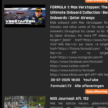
FORMULA 1: Max Verstappen: The
Ultimate Onboard Collection | Be
Onboards | Qatar Airways
Ride onboard with Max Verstappen fo
minutes and relive some of his most 
moments throughout his career so far. 
by Qatar Airways. For more F1® videos, 
target="_blank" href="https://www.For
Visit">Klik hier</a> our store: <a targe
href="https://f1store.formula1.com/ Fol
hier</a> F1®: <a target="_
href="https://www.instagram.com/F1
https://www.facebook.com/Formula1/
https://www.twitter.com/F1
https://www.twitch.tv/formula1
https://www.tiktok.com/@f1 #F1">Klik hi
30-07-2025 18:00
YouTube
Formule1.TV
Alle afleveringen
NOS Journaal: Afl. 152
Met het laatste nieuws, gebeurteni
nationaal en internationaal bela