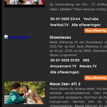
De samenvatting van PSV - FC Eindho
video's bekijken? Check www.psv.nl/play!
30-07-2025 23:44
YouTube
Voetbal.TV
Alle afleveringen
Shownieuws
Bekijk aflevering 211 van Shownieuws ui
2025 hier op KIJK. Deze aflevering is u
op 30 juli, 22:50 uur bij SBS6. Shownie
Nieuws programma
30-07-2025 22:50
SBS
Amusement.TV
Nieuws.TV
Alle afleveringen
Nieuw Zeer: Afl. 2
Pierre Bokma als #metoo dader, Ilse War
verbeten wereldverbeteraar, Ellen Pi
praktische verpleegster, Rick-Paul van Mu
transpersoon, Nazmiye Oral als as
schoonmaakster, Beppie Melissen als lui